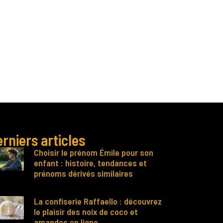
rniers articles
Choisir le prénom Émile pour son
enfant : histoire, tendances et
prénoms dérivés similaires
La confiserie Raffaello : découvrez
le plaisir des noix de coco et
amandes en ligne