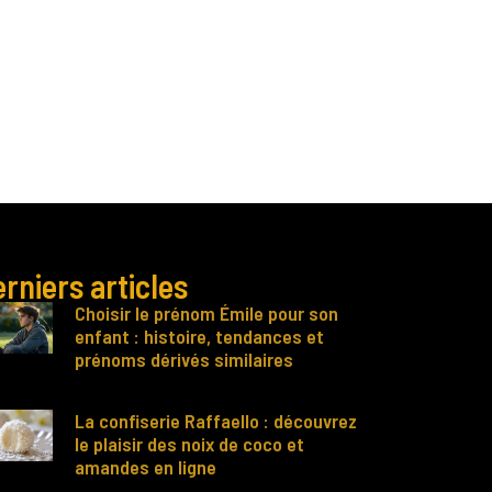
rniers articles
Choisir le prénom Émile pour son
enfant : histoire, tendances et
prénoms dérivés similaires
La confiserie Raffaello : découvrez
le plaisir des noix de coco et
amandes en ligne